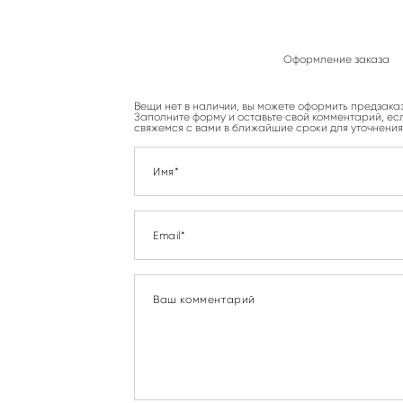
Оформление заказа
Вещи нет в наличии, вы можете оформить предзака
Заполните форму и оставьте свой комментарий, есл
свяжемся с вами в ближайшие сроки для уточнения
Имя*
Email*
Ваш комментарий