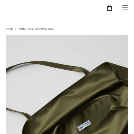
shop
>
сатиновый шоппер хаки