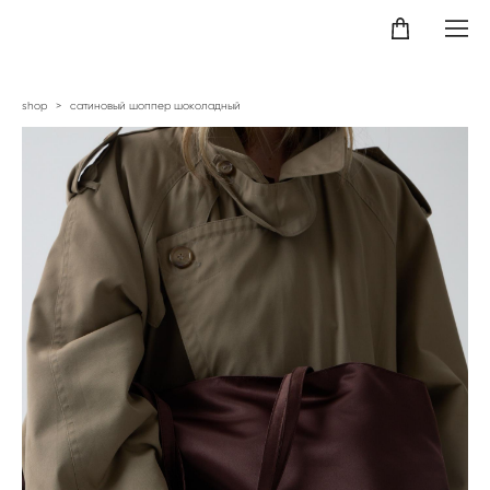
shop
>
сатиновый шоппер шоколадный